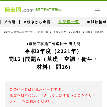
1級管工事施工管理技士
📁問題一覧
🖊出題
📌続きから出題
📖試験情報
1級管工事施工管理技士
問題一覧
令和3年度（2021年）
問16 （問題A
1級管工事施工管理技士 過去問
令和3年度（2021年）
問16 (問題A（基礎・空調・衛生・
材料） 問16)
このページは閲覧用ページです。
履歴を残すには、 「
新しく出題する（ここをクリッ
ク）
」 をご利用ください。