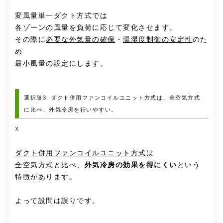
変風量単一ダクト方式では
各ゾーンの風量を負荷に応じて変化させます。
その際に
必要な外気量の確保
・
温湿度制御の安定性
のた
め
最小風量の設定にします。
選択肢3. ダクト併用ファンコイルユニット方式は、全空気方式
に比べ、外気冷房を行いやすい。
☓
ダクト併用ファンコイルユニット方式
は
全空気方式
と比べ、
外気冷房の効果を得にくい
という
特徴があります。
よって設問は誤りです。