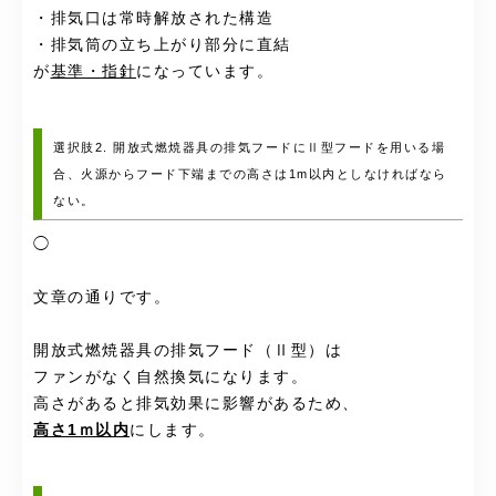
・排気口は常時解放された構造
・排気筒の立ち上がり部分に直結
が
基準・指針
になっています。
選択肢2. 開放式燃焼器具の排気フードにⅡ型フードを用いる場
合、火源からフード下端までの高さは1m以内としなければなら
ない。
◯
文章の通りです。
開放式燃焼器具の排気フード（Ⅱ型）は
ファンがなく自然換気になります。
高さがあると排気効果に影響があるため、
高さ1ｍ以内
にします。