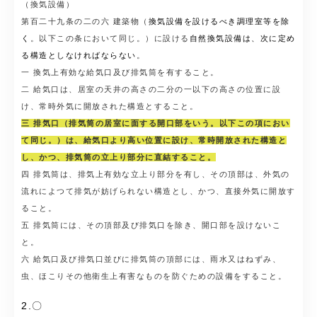
（換気設備）
第百二十九条の二の六 建築物（
換気設備を設けるべき調理室等を除
く
。以下この条において同じ。）に設ける
自然換気設備は、次に定め
る構造としなければならない
。
一 換気上有効な給気口及び排気筒を有すること。
二 給気口は、居室の天井の高さの二分の一以下の高さの位置に設
け、常時外気に開放された構造とすること。
三 排気口（排気筒の居室に面する開口部をいう。以下この項におい
て同じ。）は、給気口より高い位置に設け、常時開放された構造と
し、かつ、排気筒の立上り部分に直結すること。
四 排気筒は、排気上有効な立上り部分を有し、その頂部は、外気の
流れによつて排気が妨げられない構造とし、かつ、直接外気に開放す
ること。
五 排気筒には、その頂部及び排気口を除き、開口部を設けないこ
と。
六 給気口及び排気口並びに排気筒の頂部には、雨水又はねずみ、
虫、ほこりその他衛生上有害なものを防ぐための設備をすること。
2.〇