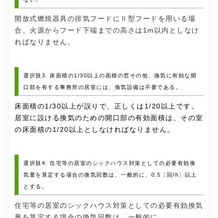
開放式燃焼器具の排気フードにⅡ型フードを用いる場
合、火源からフード下端までの高さは1m以内としなけ
ればなりません。
選択肢3. 床面積の1/30以上の面積の窓その他、換気に有効な開
口部を有する事務所の居室には、換気設備は不要である。
床面積の1/30以上が誤りで、正しくは1/20以上です。
居室に設ける換気のための開口部の有効面積は、その室
の床面積の1/20以上としなければなりません。
選択肢4. 住宅等の居室のシックハウス対策としての必要有効換
気量を算定する場合の換気回数は、一般的に、0.5〔回/h〕以上
とする。
住宅等の居室のシックハウス対策としての必要有効換気
量を算定する場合の換気回数は、一般的に、