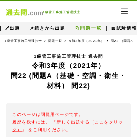
1級管工事施工管理技士
📁問題一覧
🖊出題
📌続きから出題
📖試験情報
1級管工事施工管理技士
問題一覧
令和3年度（2021年）
問22 （問題A
1級管工事施工管理技士 過去問
令和3年度（2021年）
問22 (問題A（基礎・空調・衛生・
材料） 問22)
このページは閲覧用ページです。
履歴を残すには、 「
新しく出題する（ここをクリッ
ク）
」 をご利用ください。