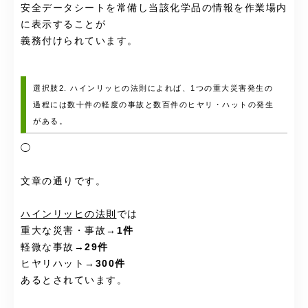
安全データシートを常備し当該化学品の情報を作業場内
に表示することが
義務付けられています。
選択肢2. ハインリッヒの法則によれば、1つの重大災害発生の
過程には数十件の軽度の事故と数百件のヒヤリ・ハットの発生
がある。
◯
文章の通りです。
ハインリッヒの法則
では
重大な災害・事故→
1件
軽微な事故→
29件
ヒヤリハット→
300件
あるとされています。