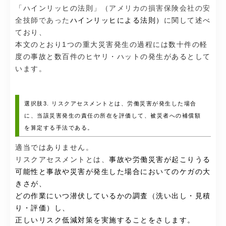
「ハインリッヒの法則」（
アメリカの損害保険会社の安
全技師であった
ハインリッヒによる法則）
に関して述べ
ており、
本文のとおり1つの重大災害発生の過程には数十件の軽
度の事故と数百件のヒヤリ・ハットの発生があるとして
います。
選択肢3. リスクアセスメントとは、労働災害が発生した場合
に、当該災害発生の責任の所在を評価して、被災者への補償額
を算定する手法である。
適当ではありません。
リスクアセスメントとは、
事故や労働災害が起こりうる
可能性と事故や災害が発生した場合においてのケガの大
きさが、
どの作業にいつ潜伏しているかの調査（洗い出し・見積
り・評価）し、
正しいリスク低減対策を実施することをさします。