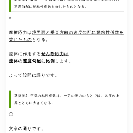
速度勾配に動粘性係数を乗じたものとなる。
☓
摩擦応力は
境界面と垂直方向の速度勾配に動粘性係数を
乗じたもの
となる。
流体に作用する
せん断応力は
流体の速度勾配に比例
します。
よって設問は誤りです。
選択肢2. 空気の粘性係数は、一定の圧力のもとでは、温度の上
昇とともに大きくなる。
◯
文章の通りです。