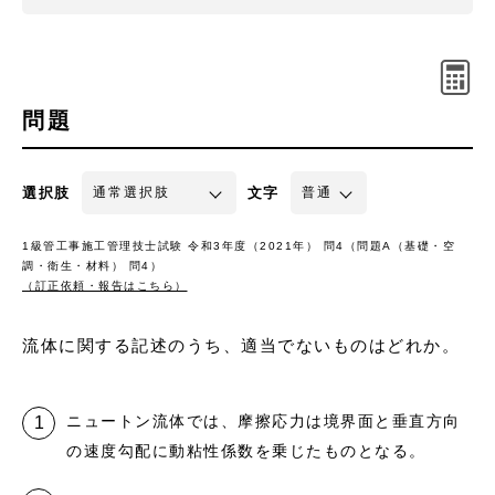
問題
選択肢
文字
1級管工事施工管理技士試験 令和3年度（2021年） 問4（問題A（基礎・空
調・衛生・材料） 問4）
（訂正依頼・報告はこちら）
流体に関する記述のうち、適当でないものはどれか。
ニュートン流体では、摩擦応力は境界面と垂直方向
の速度勾配に動粘性係数を乗じたものとなる。