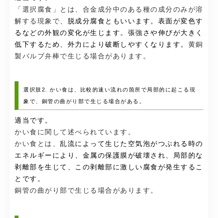
「選択腐食」とは、合金成分中のある種の成分のみが溶
解する現象で、
脱成分腐食ともいいます。表面が変色す
るなどの外観の変化が生じます。張強さや伸びが大きく
低下するため、外力により破断しやすくなります。
黄銅
製バルブ弁棒で生じる場合があります。
選択肢2. かい食は、比較的速い流れの箇所で局部的に起こる現
象で、銅管の曲がり部で生じる場合がある。
適当です。
かい食に関して述べられています。
かい食とは、
乱流によって生じた空気泡がつぶれる時の
エネルギーにより、金属の保護膜が破壊され、局部的な
剥離部を生じて、この剥離部に激しい腐食が発生するこ
とです。
銅管の曲がり部で生じる場合があります。