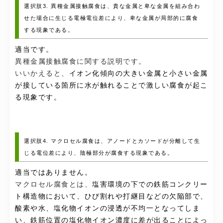
選択肢3. 異種金属接触腐食は、貴な金属と卑な金属を組み合わ
せた場合に生じる電極電位差により、卑な金属が局部的に腐食
する現象である。
適当です。
異種金属接触腐食に関する説明です。
いいかえると、
イオン化傾向の大きい金属と小さい金属
が接している箇所に水が触れることで激しい腐食が起こ
る現象です。
選択肢4. マクロセル腐食は、アノードとカソードが分離して生
じる電位差により、陰極部分が腐食する現象である。
適当ではありません。
マクロセル腐食とは、
塩害環境の下での鉄筋コンクリー
ト構造物において、ひび割れや打継目などの欠陥部で、
酸素や水、塩化物イオンの浸透が不均一となってしま
い、鉄筋位置の塩化物イオン濃度に差が出ることによっ