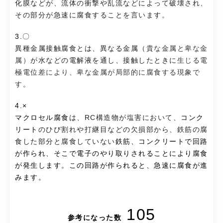
化膜などが、流体の衝撃や乱流などによって破壊され、
その部分が急速に腐食することを言います。
3.〇
異種金属接触腐食とは、異なる金属（
貴な金属と卑な金
属）
が水などの電解液を通し、接触したときに
生じる電
極電位差により、卑な金属が局部的に腐食する現象で
す
。
4.×
マクロセル腐食
は、RC構造物が塩害において、
コンク
リート
のひび割れや打継目などの欠損部から、鉄筋の腐
食した部分と腐食していない
鉄筋、コンクリートで回路
が作られ、そこで電子のやり取りされることにより腐食
が発生します。この回路が作られると、急速に腐食が進
みます。
105
参考になった数