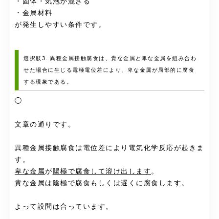
・固体・気泡が混ざる
・金属材料
が発生しやすい条件です。
選択肢3. 異種金属接触腐食は、貴な金属と卑な金属を組み合わ
せた場合に生じる電極電位差により、卑な金属が局部的に腐食
する現象である。
◯
文章の通りです。
異種金属接触腐食は電位差により電気化学反応が起きま
す。
卑な金属
が
陽極で腐食して溶け出します
。
貴な金属
は
陰極で腐食もしくは遅くに腐食します
。
よって設問は合っています。