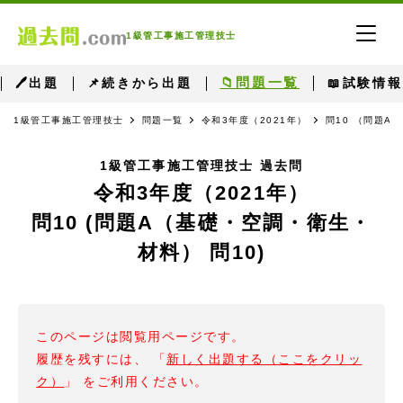
1級管工事施工管理技士
📁問題一覧
🖊出題
📌続きから出題
📖試験情報
1級管工事施工管理技士
問題一覧
令和3年度（2021年）
問10 （問題A
1級管工事施工管理技士 過去問
令和3年度（2021年）
問10 (問題A（基礎・空調・衛生・
材料） 問10)
このページは閲覧用ページです。
履歴を残すには、 「
新しく出題する（ここをクリッ
ク）
」 をご利用ください。