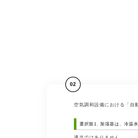
02
空気調和設備における「自
選択肢1. 加湿器は、冷
適当ではありません。