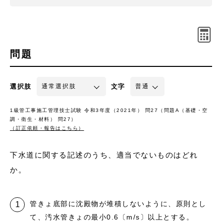
問題
選択肢
文字
1級管工事施工管理技士試験 令和3年度（2021年） 問27（問題A（基礎・空
調・衛生・材料） 問27）
（訂正依頼・報告はこちら）
下水道に関する記述のうち、適当でないものはどれ
か。
管きょ底部に沈殿物が堆積しないように、原則とし
て、汚水管きょの最小0.6〔m/s〕以上とする。