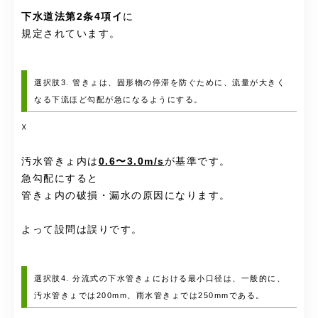
下水道法第2条4項イ
に
規定されています。
選択肢3. 管きょは、固形物の停滞を防ぐために、流量が大きく
なる下流ほど勾配が急になるようにする。
☓
汚水管きょ内は
0.6〜3.0m/s
が基準です。
急勾配にすると
管きょ内の破損・漏水の原因になります。
よって設問は誤りです。
選択肢4. 分流式の下水管きょにおける最小口径は、一般的に、
汚水管きょでは200mm、雨水管きょでは250mmである。