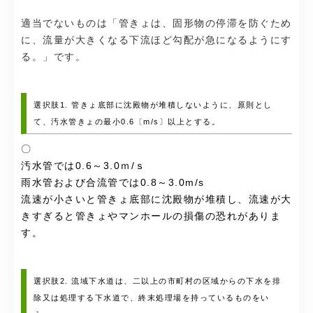
適当でないものは「管きょは、固形物の停滞を防ぐため
に、流量が大きくなる下流ほど勾配が急になるようにす
る。」です。
選択肢1. 管きょ底部に沈殿物が堆積しないように、原則とし
て、汚水管きょの最小0.6〔m/s〕以上とする。
〇
汚水管では0.6～3.0ｍ/ｓ
雨水管および合流管では0.8～3.0m/s
流速が小さいと管きょ底部に沈殿物が堆積し、流速が大
きすぎると管きょやマンホールの損傷の恐れがありま
す。
選択肢2. 流域下水道は、二以上の市町村の区域からの下水を排
除又は処理する下水道で、終末処理場を持っているものをい