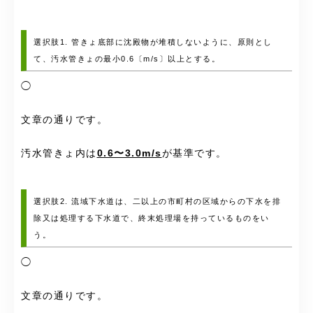
選択肢1. 管きょ底部に沈殿物が堆積しないように、原則とし
て、汚水管きょの最小0.6〔m/s〕以上とする。
◯
文章の通りです。
汚水管きょ内は
0.6〜3.0m/s
が基準です。
選択肢2. 流域下水道は、二以上の市町村の区域からの下水を排
除又は処理する下水道で、終末処理場を持っているものをい
う。
◯
文章の通りです。