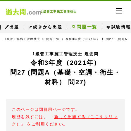
1級管工事施工管理技士
📁問題一覧
🖊出題
📌続きから出題
📖試験情報
1級管工事施工管理技士
問題一覧
令和3年度（2021年）
問27 （問題A
1級管工事施工管理技士 過去問
令和3年度（2021年）
問27 (問題A（基礎・空調・衛生・
材料） 問27)
このページは閲覧用ページです。
履歴を残すには、 「
新しく出題する（ここをクリッ
ク）
」 をご利用ください。