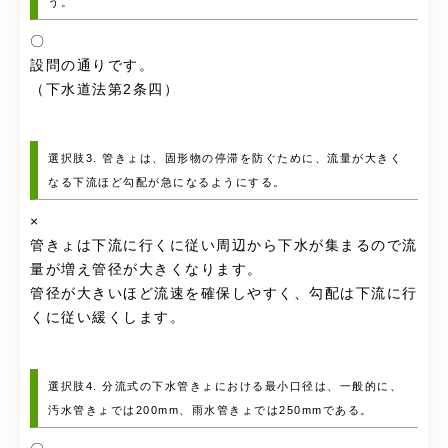
う。
〇
設問の通りです。
（下水道法第2条四）
選択肢3. 管きょは、固形物の停滞を防ぐために、流量が大きく
なる下流ほど勾配が急になるようにする。
×
管きょは下流に行くに従い周辺から下水が集まるので流
量が増え管径が大きくなります。
管径が大きいほど流速を確保しやすく、勾配は下流に行
くに従い緩くします。
選択肢4. 分流式の下水管きょにおける最小口径は、一般的に、
汚水管きょでは200mm、雨水管きょでは250mmである。