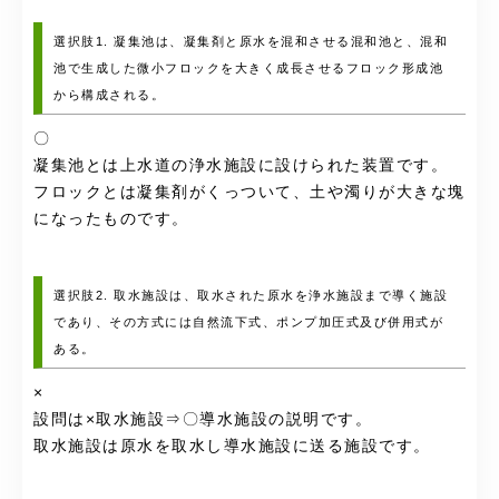
選択肢1. 凝集池は、凝集剤と原水を混和させる混和池と、混和
池で生成した微小フロックを大きく成長させるフロック形成池
から構成される。
〇
凝集池とは上水道の浄水施設に設けられた装置です。
フロックとは凝集剤がくっついて、土や濁りが大きな塊
になったものです。
選択肢2. 取水施設は、取水された原水を浄水施設まで導く施設
であり、その方式には自然流下式、ポンプ加圧式及び併用式が
ある。
×
設問は×取水施設⇒〇導水施設の説明です。
取水施設は原水を取水し導水施設に送る施設です。