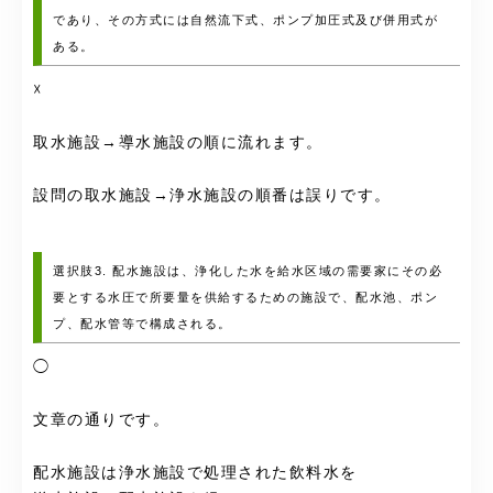
であり、その方式には自然流下式、ポンプ加圧式及び併用式が
ある。
☓
取水施設→導水施設の順に流れます。
設問の取水施設→浄水施設の順番は誤りです。
選択肢3. 配水施設は、浄化した水を給水区域の需要家にその必
要とする水圧で所要量を供給するための施設で、配水池、ポン
プ、配水管等で構成される。
◯
文章の通りです。
配水施設は浄水施設で処理された飲料水を