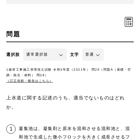
問題
選択肢
文字
1級管工事施工管理技士試験 令和3年度（2021年） 問26（問題A（基礎・空
調・衛生・材料） 問26）
（訂正依頼・報告はこちら）
上水道に関する記述のうち、適当でないものはどれ
か。
凝集池は、凝集剤と原水を混和させる混和池と、混
和池で生成した微小フロックを大きく成長させるフ