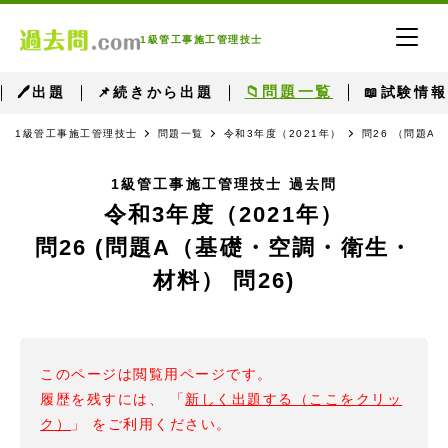
1級管工事施工管理技士
📁問題一覧
🖊出題
📌続きから出題
📖試験情報
1級管工事施工管理技士
問題一覧
令和3年度（2021年）
問26 （問題A
1級管工事施工管理技士 過去問
令和3年度（2021年）
問26 (問題A（基礎・空調・衛生・
材料） 問26)
このページは閲覧用ページです。
履歴を残すには、 「
新しく出題する（ここをクリッ
ク）
」 をご利用ください。