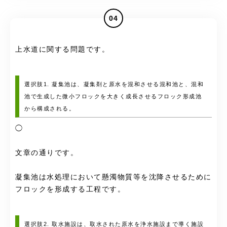
04
上水道に関する問題です。
選択肢1. 凝集池は、凝集剤と原水を混和させる混和池と、混和
池で生成した微小フロックを大きく成長させるフロック形成池
から構成される。
◯
文章の通りです。
凝集池は水処理において懸濁物質等を沈降させるために
フロックを形成する工程です。
選択肢2. 取水施設は、取水された原水を浄水施設まで導く施設