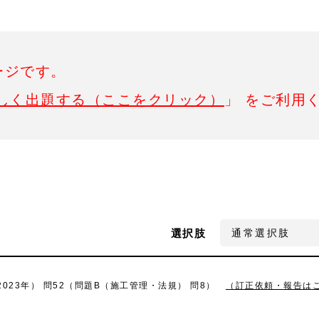
ージです。
しく出題する（ここをクリック）
」 をご利用
選択肢
023年） 問52（問題B（施工管理・法規） 問8）
（訂正依頼・報告は