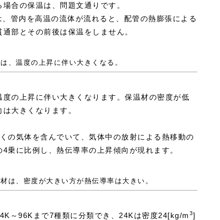
る場合の保温は、問題文通りです。
のは、管内を高温の流体が流れると、配管の熱膨張による
貫通部とその前後は保温をしません。
導率は、温度の上昇に伴い大きくなる。
温度の上昇に伴い大きくなります。保温材の密度が低
向は大きくなります。
多くの気体を含んでいて、気体中の放射による熱移動の
の4乗に比例し、熱伝導率の上昇傾向が現れます。
保温材は、密度が大きい方が熱伝導率は大きい。
3
～96Kまで7種類に分類でき、24Kは密度24[kg/m
]