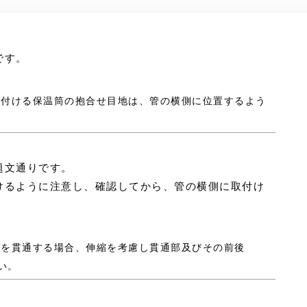
です。
取り付ける保温筒の抱合せ目地は、管の横側に位置するよう
題文通りです。
けるように注意し、確認してから、管の横側に取付け
は床を貫通する場合、伸縮を考慮し貫通部及びその前後
い。