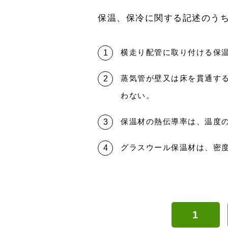
保温、保冷に関する記述のう
横走り配管に取り付ける保
蒸気管が壁又は床を貫通する
わない。
保温材の熱伝導率は、温度
グラスウール保温材は、密
1