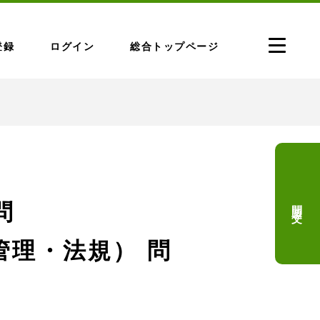
登録
ログイン
総合トップページ
問題文
問
管理・法規） 問