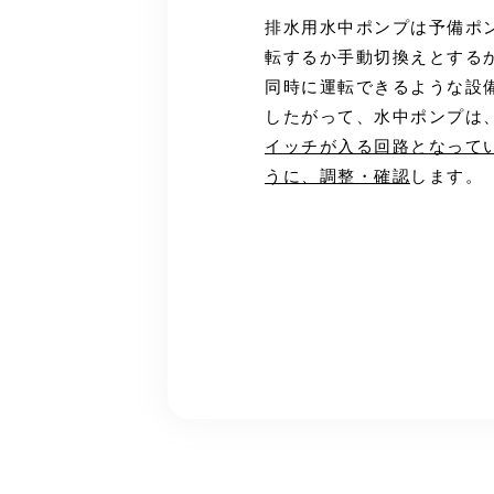
排水用水中ポンプは予備ポ
転するか手動切換えとする
同時に運転できるような設
したがって、水中ポンプは
イッチが入る回路となって
うに、調整・確認
します。