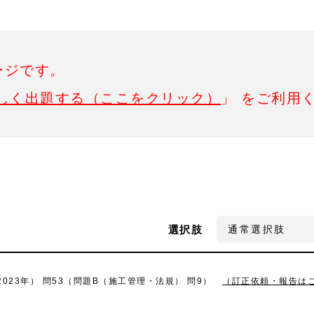
ージです。
しく出題する（ここをクリック）
」 をご利用
選択肢
023年） 問53（問題B（施工管理・法規） 問9）
（訂正依頼・報告は