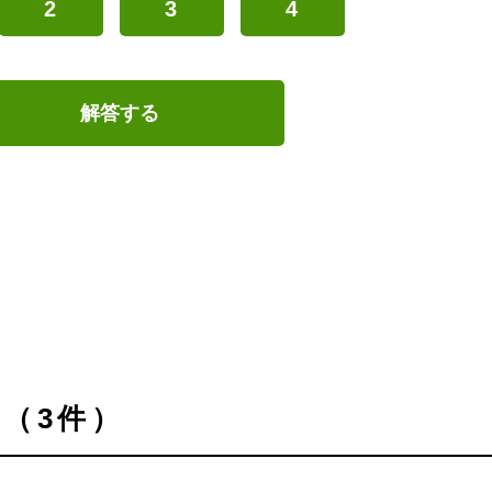
2
3
4
解答する
（3件）