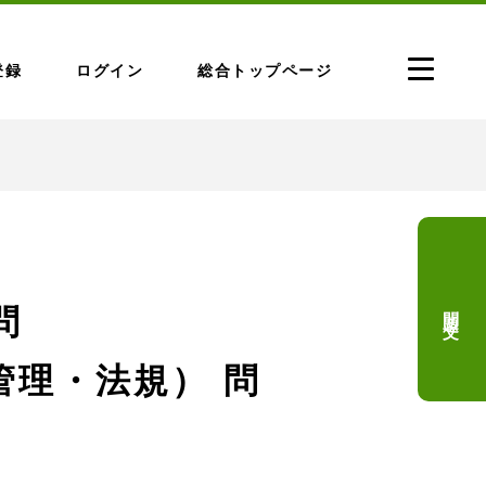
登録
ログイン
総合トップページ
問題文
問
管理・法規） 問