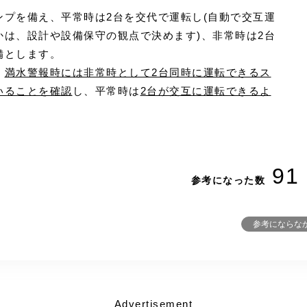
ンプを備え、平常時は2台を交代で運転し(自動で交互運
かは、設計や設備保守の観点で決めます)、非常時は2台
備とします。
、
満水警報時には非常時として2台同時に運転できるス
いることを確認
し、平常時は
2台が交互に運転できるよ
91
参考になった数
参考にならな
Advertisement